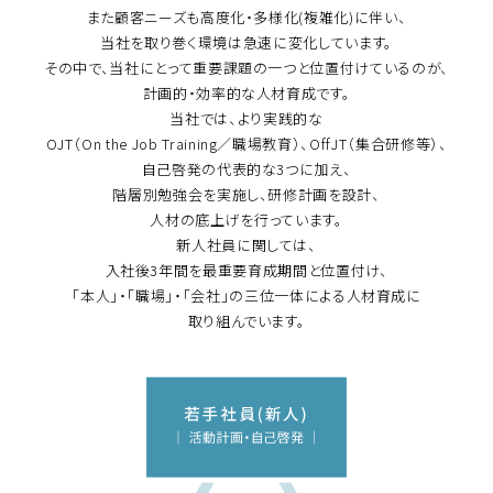
また顧客ニーズも高度化・多様化(複雑化)に伴い、
当社を取り巻く環境は急速に変化しています。
その中で、当社にとって重要課題の一つと位置付けているのが、
計画的・効率的な人材育成です。
当社では、より実践的な
OJT（On the Job Training／職場教育）、OffJT（集合研修等）、
自己啓発の代表的な3つに加え、
階層別勉強会を実施し、研修計画を設計、
人材の底上げを行っています。
新人社員に関しては、
入社後3年間を最重要育成期間と位置付け、
「本人」・「職場」・「会社」の三位一体による人材育成に
取り組んでいます。