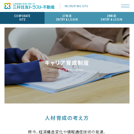
RECRUITING SITE
CORPORATE
27年卒
28年卒
SITE
ENTRY & LOGIN
ENTRY & LOGIN
キャリア育成制度
Career development system
人材育成の考え方
昨今、経済構造変化や情報通信技術の発達、