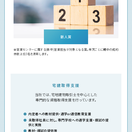
新人賞
全営業センターに属する(新卒)営業担当が対象となる賞。年次ごとに期中の成約
件数上位3名を表彰します。
宅建取得支援
当社では、
宅地建物取引士を中心とした
専門的な資格取得支援を
行っています。
内定者への教材提供・
通学or通信教育支援
未取得社員に対し、専門学校への
通学支援・模試の提
供と実施
教材・模試の提供等