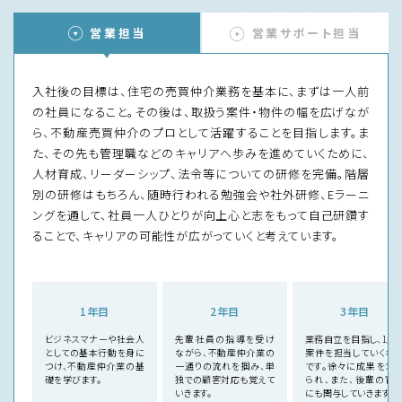
営業担当
営業サポート担当
入社後の目標は、住宅の売買仲介業務を基本に、まずは一人前
の社員になること。その後は、取扱う案件・物件の幅を広げなが
ら、不動産売買仲介のプロとして活躍することを目指します。ま
た、その先も管理職などのキャリアへ歩みを進めていくために、
人材育成、リーダーシップ、法令等についての研修を完備。階層
別の研修はもちろん、随時行われる勉強会や社外研修、Eラーニ
ングを通して、社員一人ひとりが向上心と志をもって自己研鑽す
ることで、キャリアの可能性が広がっていくと考えています。
1年目
2年目
3年目
ビジネスマナーや社会人
先輩社員の指導を受け
業務自立を目指し、1人
としての基本行動を身に
ながら、不動産仲介業の
案件を担当していく年
つけ、不動産仲介業の基
一通りの流れを掴み、単
です。徐々に成果を求
礎を学びます。
独での顧客対応も覚えて
られ、また、後輩の育
いきます。
にも関与していきます。